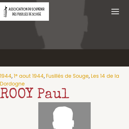
Aller
au
contenu
1944
,
1° aout 1944
,
Fusillés de Souge
,
Les 14 de la
Dordogne
ROOY Paul