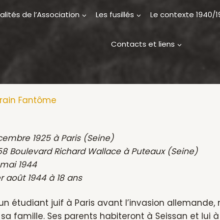
alités de l’Association
Les fusillés
Le contexte 1940/
Contacts et liens
Train Fantôme
cembre 1925 à Paris (Seine)
 Boulevard Richard Wallace à Puteaux (Seine)
 mai 1944
1er août 1944 à 18 ans
un étudiant juif à Paris avant l’invasion allemande, m
a famille. Ses parents habiteront à Seissan et lui à B