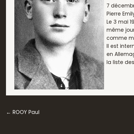
7 décembre
Pierre Emil
Le 3 mai 1
même jour.
comme ma
Il est int
en Allemag
la liste de
Posts
← ROOY Paul
navigation