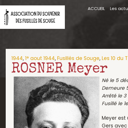
Aller
ACCUEIL
Les actu
au
contenu
1944
,
1° aout 1944
,
Fusillés de Souge
,
Les 10 du 
ROSNER Meyer
Né le 5 dé
Demeure 58
Arrêté le 3
Fusillé le 
Meyer est 
Gers avec s