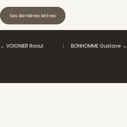
Ses dernières lettres
Posts
← VOIGNIER Raoul
BONHOMME Gustave →
navigation