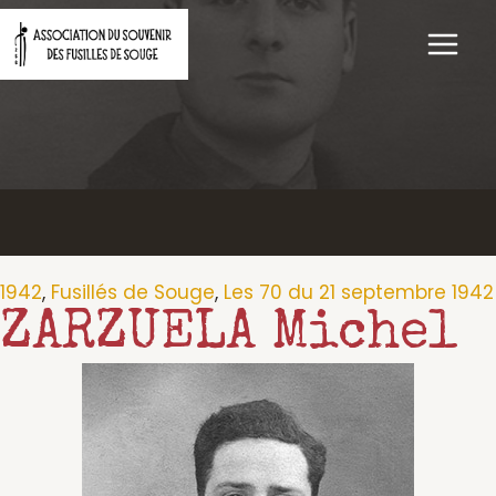
Aller
au
contenu
1942
,
Fusillés de Souge
,
Les 70 du 21 septembre 1942
ZARZUELA Michel