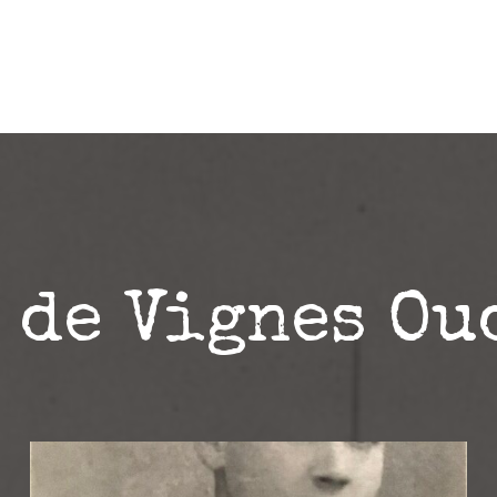
alités de l’Association
Les fusillés
Le contexte 1940/
Contacts et liens
6 de Vignes Ou