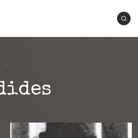
1944
Se Souvenir
En savoir plus
dides