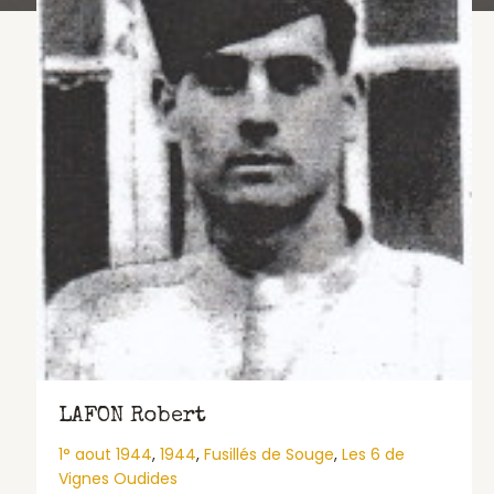
LAFON Robert
1° aout 1944
,
1944
,
Fusillés de Souge
,
Les 6 de
Vignes Oudides